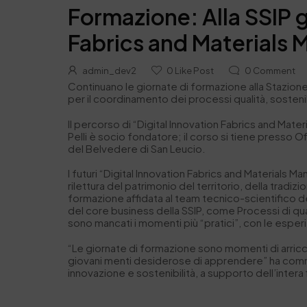
Formazione: Alla SSIP g
Fabrics and Materials
admin_dev2
0
Like Post
0
Comment
Continuano le giornate di formazione alla Stazione 
per il coordinamento dei processi qualità, sostenibil
Il percorso di “Digital Innovation Fabrics and Mate
Pelli è socio fondatore; il corso si tiene presso O
del Belvedere di San Leucio.
I futuri “Digital Innovation Fabrics and Materials 
rilettura del patrimonio del territorio, della tradi
formazione affidata al team tecnico-scientifico de
del core business della SSIP, come Processi di qualit
sono mancati i momenti più “pratici”, con le esperi
“Le giornate di formazione sono momenti di arricc
giovani menti desiderose di apprendere” ha comme
innovazione e sostenibilità, a supporto dell’intera f