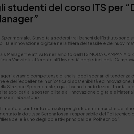
li studenti del corso ITS per “
 Manager”
Sperimentale. Stavolta a sedersi tra i banchi dell’Istituto sono s
ità e innovazione digitale nella filiera del tessile e dei nuovi mat
rials Manager” è attivato nell’ambito dell’ITS MODA CAMPANIA di c
fficina Vanvitelli, afferente all’Università degli studi della Camp
Manager” avranno competenze di analisi degli scenari di tendenza 
zione e dell’eccellenze in un’ottica di sostenibilità ed innovazione
lla Stazione Sperimentale, i quali hanno tenuto lezioni frontali i
à applicati alla sostenibilità e all’innovazione digitale e Materiali
enze in laboratorio.
himento e confronto non solo per gli studenti ma anche per il n
ntato la dott.ssa Serena Iossa, responsabile del Politecnico de
iliera pelle è uno degli obiettivi principali del Politecnico”.