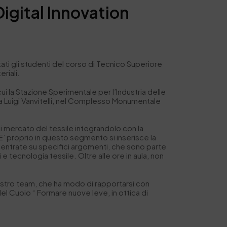
Digital Innovation
tati gli studenti del corso di Tecnico Superiore
eriali.
ui la Stazione Sperimentale per l’Industria delle
ania Luigi Vanvitelli, nel Complesso Monumentale
di mercato del tessile integrandolo con la
. E’ proprio in questo segmento si inserisce la
ncentrate su specifici argomenti, che sono parte
 e tecnologia tessile. Oltre alle ore in aula, non
ostro team, che ha modo di rapportarsi con
l Cuoio “ Formare nuove leve, in ottica di