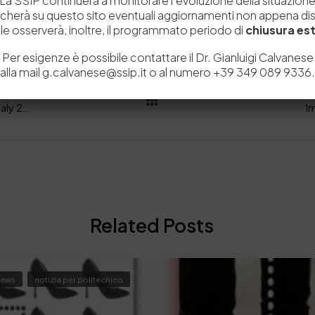
La SSIP continuerà a monitorare l’evoluzione della situazion
icherà su questo sito eventuali aggiornamenti non appena disp
e osserverà, inoltre, il programmato periodo di
chiusura est
Per esigenze è possibile contattare il Dr. Gianluigi Calvanese
alla mail g.calvanese@ssip.it o al numero +39 349 089 9336.
Sostenibilità: Presentato il Rapporto GreenItaly 2022
I
Related Posts
ews
notizia per politecnico