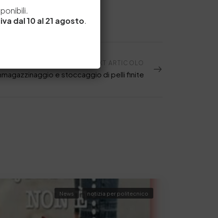
e
onibili.
iva dal 10 al 21 agosto
.
NEXT ARTICOLO
mmagazzinaggio e stoccaggio di pelli finite
News
notizia per politecnico