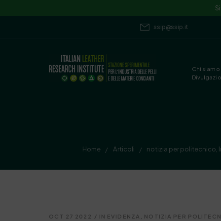
S
ssip@ssip.it
Chi siamo
Divulgazi
Home
Articoli
notizia per politecnico
,
/
/
OCT 27 2022
/
IN EVIDENZA
,
NOTIZIA PER POLITEC