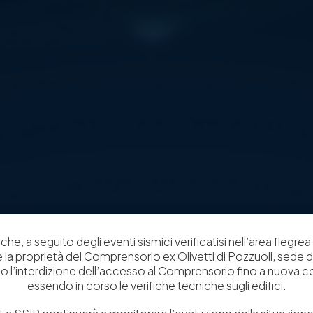
che, a seguito degli eventi sismici verificatisi nell’area flegrea 
 e la proprietà del Comprensorio ex Olivetti di Pozzuoli, sede d
o l’interdizione dell’accesso al Comprensorio fino a nuova 
essendo in corso le verifiche tecniche sugli edifici.