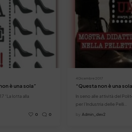
4 Dicembre 2017
non è una sola”
“Questa non è una sola
“La lotta alla
In seno alle attività del Po
per l’Industria delle Pelli…
0
0
by
Admin_dev2