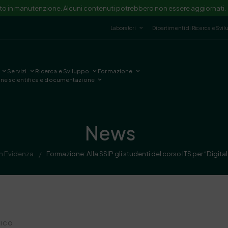
ito in manutenzione. Alcuni contenuti potrebbero non essere aggiornati.
Laboratori
Dipartimenti di Ricerca e Svi
Servizi
Ricerca e Sviluppo
Formazione
one scientifica e documentazione
News
In Evidenza
Formazione: Alla SSIP gli studenti del corso ITS per “Digit
/
NICO