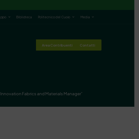
luppo
Biblioteca
Politecnico del Cuoio
Media
Area Contribuenti
Contatti
al Innovation Fabrics and Materials Manager”