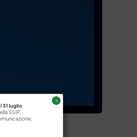
×
il
31 luglio
,
ella SSIP,
comunicazione,