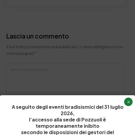
Lascia un commento
Il tuo indirizzo email non sarà pubblicato.
I campi obbligatori sono
contrassegnati
*
×
A seguito degli eventi bradisismici del 31 luglio
2026,
l’accesso alla sede di Pozzuoli è
temporaneamente inibito
secondo le disposizioni dei gestori del