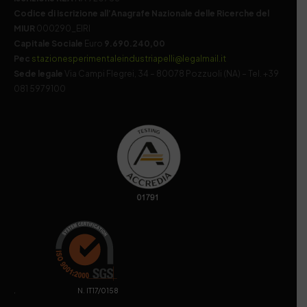
Codice di iscrizione all’Anagrafe Nazionale delle Ricerche del
MIUR
000290_EIRI
Capitale Sociale
Euro
9.690.240,00
Pec
stazionesperimentaleindustriapelli@legalmail.it
Sede legale
Via Campi Flegrei, 34 – 80078 Pozzuoli (NA) – Tel. +39
081 5979100
. N. IT17/0158