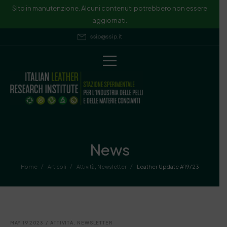
Sito in manutenzione. Alcuni contenuti potrebbero non essere
aggiornati.
ssip@ssip.it
News
/
/
/
Home
Articoli
Attività
,
Newsletter
Leather Update #19/23
MAY 19 2023
/
ATTIVITÀ
,
NEWSLETTER