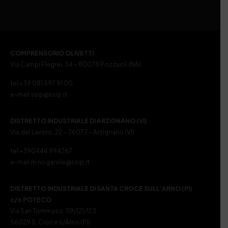
COMPRENSORIO OLIVETTI
Via Campi Flegrei, 34 – 80078 Pozzuoli (NA)
tel +39 081 597 91 00
e-mail ssip@ssip.it
DISTRETTO INDUSTRIALE DI ARZIGNANO (VI)
Via del Lavoro, 22 – 36077 – Arzignano (VI)
tel +390444 994267
e-mail m.nogarole@ssip.it
DISTRETTO INDUSTRIALE DI SANTA CROCE SULL’ARNO (PI)
c/o POTECO
Via San Tommaso, 119/121/123
56029 S. Croce s/Arno (PI)