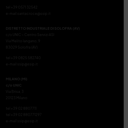
tel +39 0571 32542
e-mail santacroce@ssip.it
DISTRETTO INDUSTRIALE DI SOLOFRA (AV)
c/o UNIC – Centro Servizi ASI
Via Melito Iangano, 9
83029 Solofra (AV)
tel +39 0825 582740
e-mail ssip@ssip.it
MILANO (MI)
c/o UNIC
Via Brisa, 3
20123 Milano
tel +39 02 8807711
tel +39 02 880771297
e-mail ssip@ssip.it