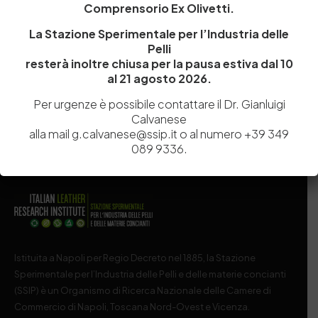
Comprensorio Ex Olivetti.
Salva il mio nome, email e sito web in questo browser per la
La Stazione Sperimentale per l’Industria delle
prossima volta che commento.
Pelli
resterà inoltre chiusa per la pausa estiva dal 10
al 21 agosto 2026.
Post Comment
Per urgenze è possibile contattare il Dr. Gianluigi
Calvanese
alla mail g.calvanese@ssip.it o al numero +39 349
089 9336.
Istituita a Napoli per Regio Decreto nel 1885, la Stazione
Sperimentale per l’Industria delle Pelli e delle materie concianti
(SSIP) è un Organismo di Ricerca Nazionale delle Camere di
Commercio di Napoli, Toscana Nord-Ovest e Vicenza.