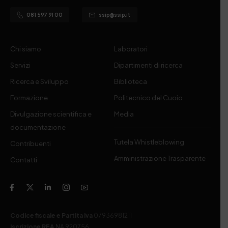
081 597 91 00
ssip@ssip.it
Chi siamo
Laboratori
Servizi
Dipartimenti di ricerca
Ricerca e Sviluppo
Biblioteca
Formazione
Politecnico del Cuoio
Divulgazione scientifica e
Media
documentazione
Tutela Whistleblowing
Contribuenti
Amministrazione Trasparente
Contatti
Codice fiscale e Partita Iva
07936981211
Iscrizione REA
NA 920756